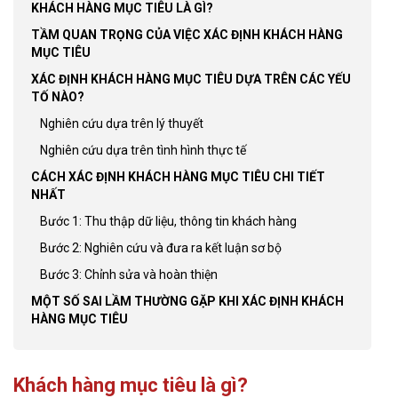
KHÁCH HÀNG MỤC TIÊU LÀ GÌ?
TẦM QUAN TRỌNG CỦA VIỆC XÁC ĐỊNH KHÁCH HÀNG
MỤC TIÊU
XÁC ĐỊNH KHÁCH HÀNG MỤC TIÊU DỰA TRÊN CÁC YẾU
TỐ NÀO?
Nghiên cứu dựa trên lý thuyết
Nghiên cứu dựa trên tình hình thực tế
CÁCH XÁC ĐỊNH KHÁCH HÀNG MỤC TIÊU CHI TIẾT
NHẤT
Bước 1: Thu thập dữ liệu, thông tin khách hàng
Bước 2: Nghiên cứu và đưa ra kết luận sơ bộ
Bước 3: Chỉnh sửa và hoàn thiện
MỘT SỐ SAI LẦM THƯỜNG GẶP KHI XÁC ĐỊNH KHÁCH
HÀNG MỤC TIÊU
Khách hàng mục tiêu là gì?