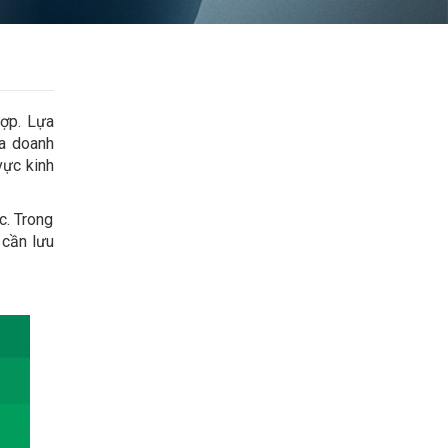
hợp. Lựa
ủa doanh
vực kinh
c. Trong
m cần lưu