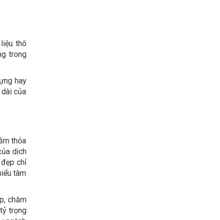
liệu thô
ng trong
dựng hay
 dài của
hằm thỏa
của dịch
 đẹp chỉ
hiểu tâm
ẹp, chăm
tỷ trọng