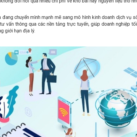
à không đòi hỏi quá nhiều chi phí về kho bãi hay nguyên liệu thô n
 vụ đang chuyển mình mạnh mẽ sang mô hình kinh doanh dịch vụ s
 tư vấn thông qua các nền tảng trực tuyến, giúp doanh nghiệp tố
g giới hạn địa lý.