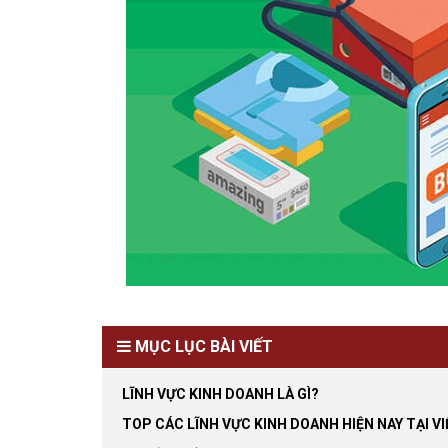
MỤC LỤC BÀI VIẾT
LĨNH VỰC KINH DOANH LÀ GÌ?
TOP CÁC LĨNH VỰC KINH DOANH HIỆN NAY TẠI V