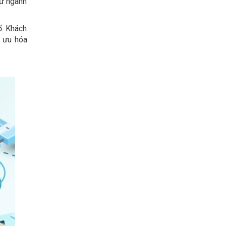
hư ngành
ố. Khách
i ưu hóa